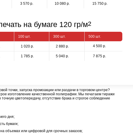
3 570 р.
10 080 р.
15 750 р.
ечать на бумаге 120 гр/м
2
100 шт.
300 шт.
500 шт.
4 500 р.
.
1 020 р.
2 880 р.
.
1 785 р.
5 040 р.
7 875 р.
ой точки, запуска промоакции или раздачи в торговом центре?
рое изготовление качественной полиграфии. Мы печатаем тиражи
я точную цветопередачу, отсутствие брака и строгое соблюдение
чего дня;
сть бумаги;
 на объемах или цифровой для срочных заказов;