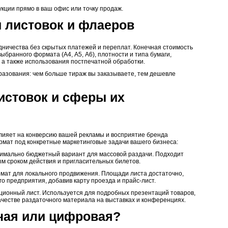
укции прямо в ваш офис или точку продаж.
и листовок и флаеров
ничества без скрытых платежей и переплат. Конечная стоимость
ыбранного формата (А4, А5, А6), плотности и типа бумаги,
 а также использования постпечатной обработки.
разования: чем больше тираж вы заказываете, тем дешевле
стовок и сферы их
ияет на конверсию вашей рекламы и восприятие бренда
мат под конкретные маркетинговые задачи вашего бизнеса:
имально бюджетный вариант для массовой раздачи. Подходит
м сроком действия и пригласительных билетов.
мат для локального продвижения. Площади листа достаточно,
о предприятия, добавив карту проезда и прайс-лист.
ионный лист. Используется для подробных презентаций товаров,
качестве раздаточного материала на выставках и конференциях.
ная или цифровая?