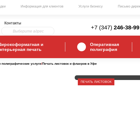
дки
Информация для клиентов
Услуги бизнесу
Письмо дире
Контакты
+7 (347)
246-38-99
Выберите адрес
ирокоформатная и
Оперативная
нтерьерная печать
полиграфия
 полиграфические услуги
/
Печать листовок и флаеров в Уфе
ПЕЧАТЬ ЛИСТОВОК