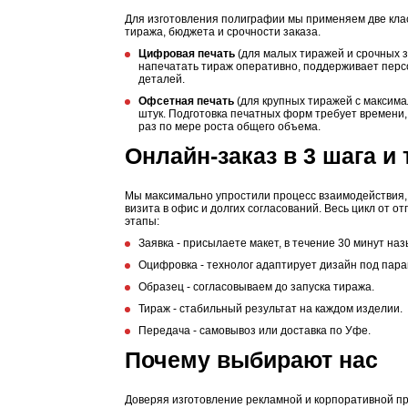
Для изготовления полиграфии мы применяем две клас
тиража, бюджета и срочности заказа.
Цифровая печать
(для малых тиражей и срочных з
напечатать тираж оперативно, поддерживает перс
деталей.
Офсетная печать
(для крупных тиражей с максима
штук. Подготовка печатных форм требует времени,
раз по мере роста общего объема.
Онлайн-заказ в 3 шага и
Мы максимально упростили процесс взаимодействия, 
визита в офис и долгих согласований. Весь цикл от о
этапы:
Заявка - присылаете макет, в течение 30 минут на
Оцифровка - технолог адаптирует дизайн под пара
Образец - согласовываем до запуска тиража.
Тираж - стабильный результат на каждом изделии.
Передача - самовывоз или доставка по Уфе.
Почему выбирают нас
Доверяя изготовление рекламной и корпоративной п