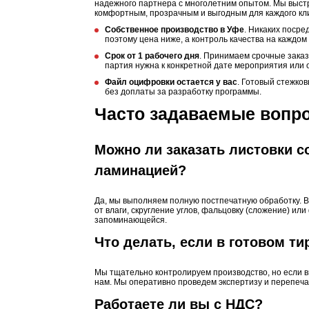
надежного партнера с многолетним опытом. Мы выст
комфортным, прозрачным и выгодным для каждого кли
Собственное производство в Уфе
. Никаких посре
поэтому цена ниже, а контроль качества на каждом 
Срок от 1 рабочего дня
. Принимаем срочные заказ
партия нужна к конкретной дате мероприятия или о
Файл оцифровки остается у вас
. Готовый стежко
без доплаты за разработку программы.
Часто задаваемые вопр
Можно ли заказать листовки с
ламинацией?
Да, мы выполняем полную постпечатную обработку. 
от влаги, скругление углов, фальцовку (сложение) и
запоминающейся.
Что делать, если в готовом т
Мы тщательно контролируем производство, но если в
нам. Мы оперативно проведем экспертизу и перепеча
Работаете ли вы с НДС?