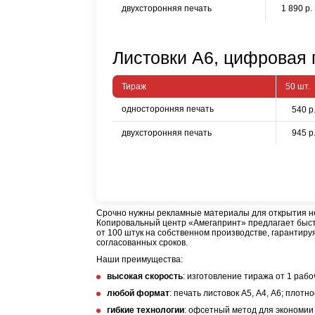
двухсторонняя печать
1 890 р.
Листовки А6, цифровая п
Тираж
50 шт.
односторонняя печать
540 р
двухсторонняя печать
945 р
Срочно нужны рекламные материалы для открытия нов
Копировальный центр «Амегапринт» предлагает быст
от 100 штук на собственном производстве, гарантиру
согласованных сроков.
Наши преимущества:
высокая скорость
: изготовление тиража от 1 рабо
любой формат
: печать листовок А5, А4, А6; плотно
гибкие технологии
: офсетный метод для экономии