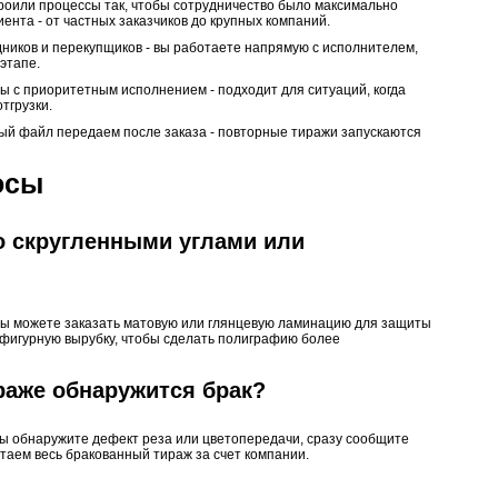
роили процессы так, чтобы сотрудничество было максимально
ента - от частных заказчиков до крупных компаний.
дников и перекупщиков - вы работаете напрямую с исполнителем,
этапе.
ы с приоритетным исполнением - подходит для ситуаций, когда
тгрузки.
вый файл передаем после заказа - повторные тиражи запускаются
осы
о скругленными углами или
Вы можете заказать матовую или глянцевую ламинацию для защиты
ли фигурную вырубку, чтобы сделать полиграфию более
ираже обнаружится брак?
ы обнаружите дефект реза или цветопередачи, сразу сообщите
таем весь бракованный тираж за счет компании.