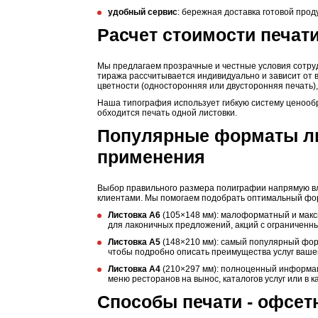
удобный сервис
: бережная доставка готовой прод
Расчет стоимости печат
Мы предлагаем прозрачные и честные условия сотруд
тиража рассчитывается индивидуально и зависит от в
цветности (односторонняя или двусторонняя печать),
Наша типография использует гибкую систему ценооб
обходится печать одной листовки.
Популярные форматы ли
применения
Выбор правильного размера полиграфии напрямую вл
клиентами. Мы помогаем подобрать оптимальный фор
Листовка А6
(105×148 мм): малоформатный и макс
для лаконичных предложений, акций с ограниченны
Листовка А5
(148×210 мм): самый популярный фор
чтобы подробно описать преимущества услуг вашег
Листовка А4
(210×297 мм): полноценный информац
меню ресторанов на вынос, каталогов услуг или в 
Способы печати - офсет