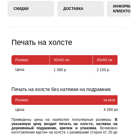
ИНФОРМАЦ
СКИДКИ
ДОСТАВКА
КЛИЕНТОВ
Печать на холсте
Размер
30х40 см
40х60 см
Цена
1 390 р.
2 150 р.
Печать на холсте без натяжки на подрамник
Размер
за кв.м.
Цена
4 200 р/кв.м.
Приведены цены на наиболее популярные размеры.
В
указанную цену входит печать на холсте, натяжка на
деревянный подрамник, крепеж и упаковка
. Возможно
изготовление картин на холсте с размерами сторон от 20 до