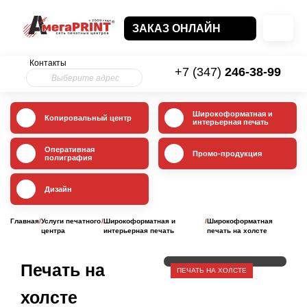
ЗАКАЗ ОНЛАЙН
Контакты
+7 (347)
246-38-99
Выберите адрес
Широкоформатная и
Копировальный центр
интерьерная печать
Оперативная
Промо-продукция
полиграфия
Дизайн
Главная
/
Услуги печатного
/
Широкоформатная и
/
Широкоформатная
центра
интерьерная печать
печать на холсте
Печать на
ПЕЧАТЬ НА ХОЛСТЕ
холсте