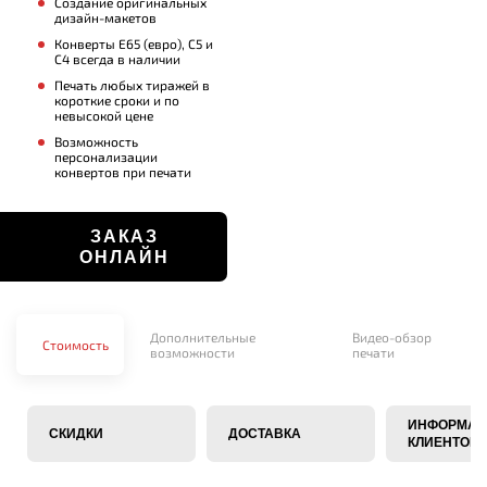
Создание оригинальных
дизайн-макетов
Конверты E65 (евро), С5 и
С4 всегда в наличии
Печать любых тиражей в
короткие сроки и по
невысокой цене
Возможность
персонализации
конвертов при печати
ЗАКАЗ
ОНЛАЙН
Дополнительные
Видео-обзор
Стоимость
возможности
печати
ИНФОРМАЦ
СКИДКИ
ДОСТАВКА
КЛИЕНТОВ