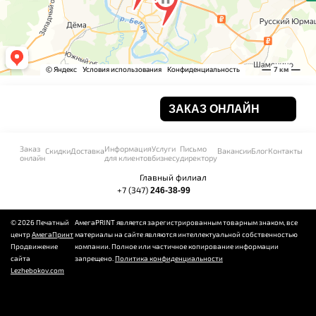
ЗАКАЗ ОНЛАЙН
Заказ
Информация
Услуги
Письмо
Скидки
Доставка
Вакансии
Блог
Контакты
онлайн
для клиентов
бизнесу
директору
Главный филиал
+7 (347)
246-38-99
©
2026 Печатный
АмегаPRINT является зарегистрированным товарным знаком, все
центр
АмегаПринт
материалы на сайте являются интеллектуальной собственностью
Продвижение
компании. Полное или частичное копирование информации
сайта
запрещено.
Политика конфиденциальности
Lezhebokov.com