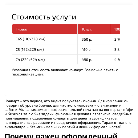
Стоимость услуги
Тираж
10 шт.
100 шт.
Е65 (110х220 мм)
360 р.
2 700 р.
С5 (162х229 мм)
410 р.
3 895 р.
С4 (229х324 мм)
480 р.
4 560 р.
Указанная стоимость включает конверт. Возможна печать с
персонализацией.
Конверт – это первое, что видит получатель письма. Для компании он
говорит об уровне бренда, для частного человека – о внимании и
заботе. Мы занимаемся профессиональной печатью на конвертах в Уфе
и беремся за любые задачи: фирменная деловая переписка, свадебные
приглашения, подарочные конверты для денег и сертификатов,
корпоративные рассылки и праздничное оформление. Тираж от одного
экземпляра – без минимальных партий и лишних формальностей.
Почему важен оформленный