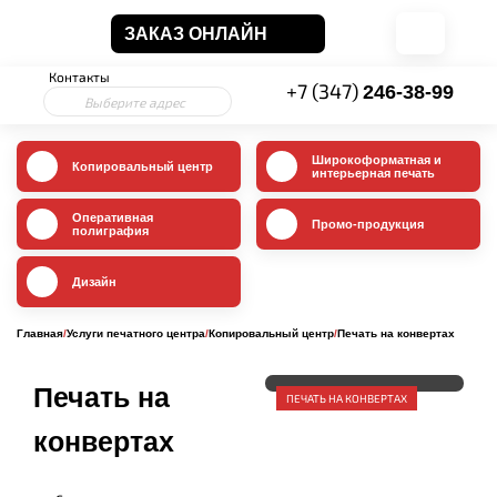
ЗАКАЗ ОНЛАЙН
Контакты
+7 (347)
246-38-99
Выберите адрес
Широкоформатная и
Копировальный центр
интерьерная печать
Оперативная
Промо-продукция
полиграфия
Дизайн
Главная
/
Услуги печатного центра
/
Копировальный центр
/
Печать на конвертах
Печать на
ПЕЧАТЬ НА КОНВЕРТАХ
конвертах